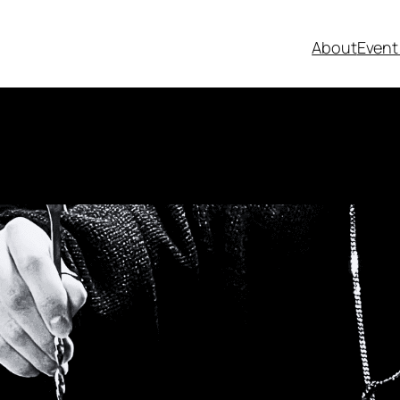
About
Event