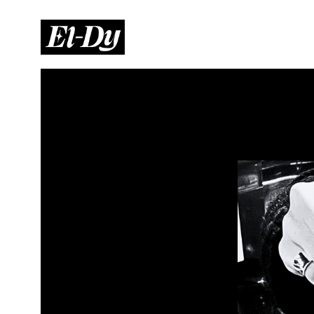
内
容
を
ス
キ
ッ
プ