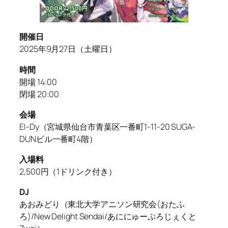
開催日
2025年9月27日（土曜日）
時間
開場 14:00
閉場 20:00
会場
El-Dy（宮城県仙台市青葉区一番町1-11-20 SUGA-
DUNビル一番町4階）
入場料
2,500円（1ドリンク付き）
DJ
あおみどり（東北大学アニソン研究会(おたふ
ろ)/New Delight Sendai/あににゅーぷろじぇくと