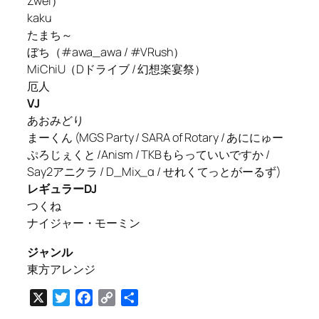
Zwei）
kaku
たまち～
ぼち（#awa_awa / #VRush）
MiChiU（Dドライブ / 幻想楽宴祭）
厄人
VJ
あおみどり
まーくん (MGS Party / SARA of Rotary / あににゅー
ぷろじぇくと /Anism / TKBもらっていいですか /
Say2アニクラ / D_Mix_α / せれくてっとがーるず)
レギュラーDJ
つくね
ナイジャー・モーミン
ジャンル
東方アレンジ
X
Twitter
Facebook
Copy
共
Link
有