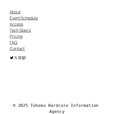
About
Event Schedule
Access
Tech Specs
Pricing
FAQ
Contact
Twitter
X
Instagram
Twitch
.
© 2025 Tohoku Hardcore Information 
Agency