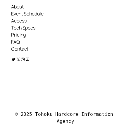
About
Event Schedule
Access
Tech Specs
Pricing
FAQ
Contact
Twitter
X
Instagram
Twitch
.
© 2025 Tohoku Hardcore Information 
Agency