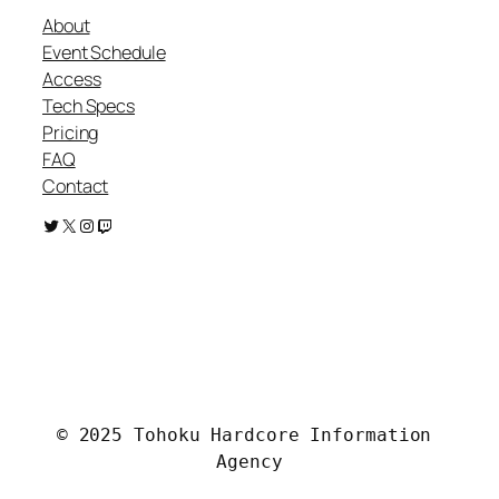
About
Event Schedule
Access
Tech Specs
Pricing
FAQ
Contact
Twitter
X
Instagram
Twitch
.
© 2025 Tohoku Hardcore Information 
Agency