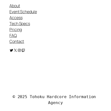
About
Event Schedule
Access
Tech Specs
Pricing
FAQ
Contact
Twitter
X
Instagram
Twitch
.
© 2025 Tohoku Hardcore Information 
Agency