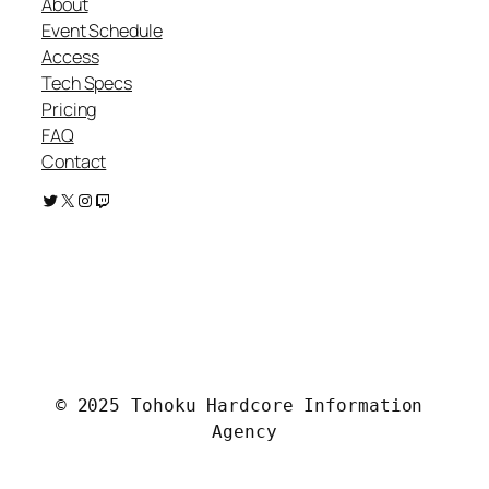
About
Event Schedule
Access
Tech Specs
Pricing
FAQ
Contact
Twitter
X
Instagram
Twitch
.
© 2025 Tohoku Hardcore Information 
Agency